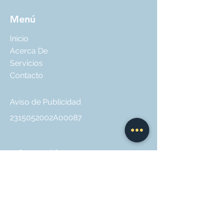
Menú
Inicio
Acerca De
Servicios
Contacto
Aviso de Publicidad
2315052002A00087
Información
Política
de Privacidad
Terminos y Condiciones
Formas de Pago: